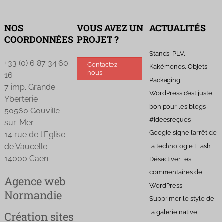
NOS
VOUS AVEZ UN
ACTUALITÉS
COORDONNÉES
PROJET ?
Stands, PLV,
+33 (0) 6 87 34 60
Contactez-
Kakémonos, Objets,
nous
16
Packaging
7 imp. Grande
WordPress c’est juste
Yberterie
bon pour les blogs
50560 Gouville-
#ideesreçues
sur-Mer
Google signe l’arrêt de
14 rue de l'Eglise
de Vaucelle
la technologie Flash
14000 Caen
Désactiver les
commentaires de
Agence web
WordPress
Normandie
Supprimer le style de
la galerie native
Création sites