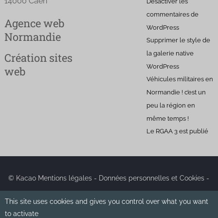
14000 Caen
Désactiver les
commentaires de
Agence web
WordPress
Normandie
Supprimer le style de
la galerie native
Création sites
WordPress
web
Véhicules militaires en
Normandie ! c’est un
peu la région en
même temps !
Le RGAA 3 est publié
© Kacao
Mentions légales
-
Données personnelles et Cookies
-
This site uses cookies and gives you control over what you want
Plan du site
to activate