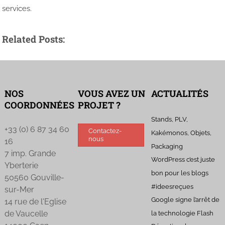
services.
Related Posts:
NOS
VOUS AVEZ UN
ACTUALITÉS
COORDONNÉES
PROJET ?
Stands, PLV,
+33 (0) 6 87 34 60
Contactez-
Kakémonos, Objets,
nous
16
Packaging
7 imp. Grande
WordPress c’est juste
Yberterie
bon pour les blogs
50560 Gouville-
#ideesreçues
sur-Mer
Google signe l’arrêt de
14 rue de l'Eglise
de Vaucelle
la technologie Flash