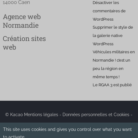
14000 Caen
Désactiver les
commentaires de
Agence web
WordPress
Normandie
Supprimer le style de
la galerie native
Création sites
WordPress
web
Véhicules militaires en
Normandie ! c’est un
peu la région en
même temps !
Le RGAA 3 est publié
© Kacao
Mentions légales
-
Données personnelles et Cookies
-
This site uses cookies and gives you control over what you want
Plan du site
to activate