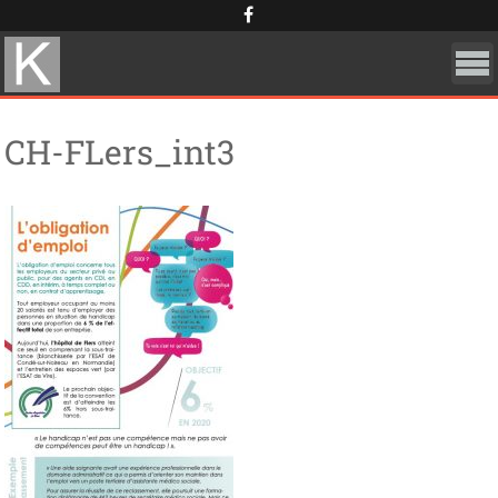
Skip
Cookies management panel
to
content
CH-FLers_int3