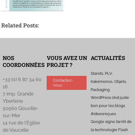
Related Posts:
NOS
VOUS AVEZ UN
ACTUALITÉS
COORDONNÉES
PROJET ?
Stands, PLV,
+33 (0) 6 87 34 60
Contactez-
Kakémonos, Objets,
nous
16
Packaging
7 imp. Grande
WordPress c’est juste
Yberterie
bon pour les blogs
50560 Gouville-
#ideesreçues
sur-Mer
Google signe l’arrêt de
14 rue de l'Eglise
de Vaucelle
la technologie Flash