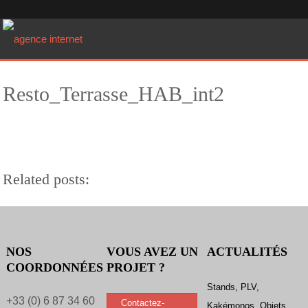
Skip
to
content
SITES WEB & MOBILE
Création site Internet
Resto_Terrasse_HAB_int2
Internet mobile
Référencement site Internet
Hébergement site Internet
Prestations CMS
Related posts:
COMMUNICATION GRAPHIQUE
Plaquettes, catalogues, brochures, etc.
NOS
VOUS AVEZ UN
ACTUALITÉS
Identité visuelle, charte graphique, logotype
COORDONNÉES
PROJET ?
Stands, PLV, Kakémonos, Packaging, Objet publicitaire
Stands, PLV,
+33 (0) 6 87 34 60
…ET AUSSI (autres services)
Contactez-
Kakémonos, Objets,