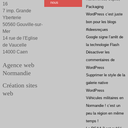
nous
16
Packaging
Réseau social de proximité
7 imp. Grande
WordPress c’est juste
Yberterie
Conseil et maîtrise d’ouvrage
bon pour les blogs
50560 Gouville-sur-
Développements informatiques
#ideesreçues
Mer
Google signe l’arrêt de
14 rue de l'Eglise
EN IMAGES
de Vaucelle
la technologie Flash
14000 Caen
Désactiver les
commentaires de
Agence web
WordPress
Normandie
Supprimer le style de la
galerie native
Création sites
WordPress
web
Véhicules militaires en
Normandie ! c’est un
peu la région en même
temps !