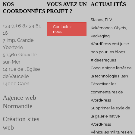
NOS
VOUS AVEZ UN
ACTUALITÉS
Réseau social de proximité
COORDONNÉES
PROJET ?
Stands, PLV,
Conseil et maîtrise d’ouvrage
+33 (0) 6 87 34 60
Contactez-
Kakémonos, Objets,
Développements informatiques
nous
16
Packaging
7 imp. Grande
EN IMAGES
WordPress c’est juste
Yberterie
bon pour les blogs
50560 Gouville-
#ideesreçues
sur-Mer
Google signe l’arrêt de
14 rue de l'Eglise
de Vaucelle
la technologie Flash
14000 Caen
Désactiver les
commentaires de
Agence web
WordPress
Normandie
Supprimer le style de
la galerie native
Création sites
WordPress
web
Véhicules militaires en