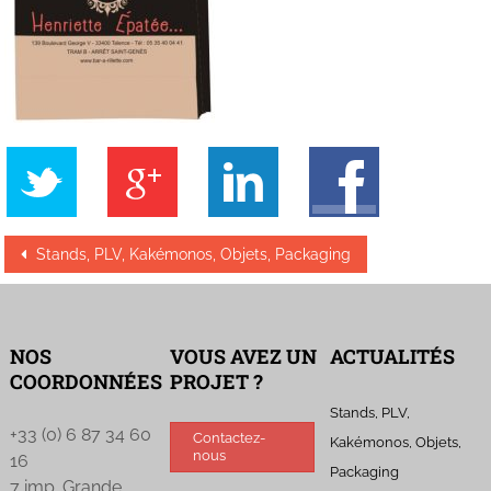
Stands, PLV, Kakémonos, Objets, Packaging
NOS
VOUS AVEZ UN
ACTUALITÉS
COORDONNÉES
PROJET ?
Stands, PLV,
+33 (0) 6 87 34 60
Contactez-
Kakémonos, Objets,
nous
16
Packaging
7 imp. Grande