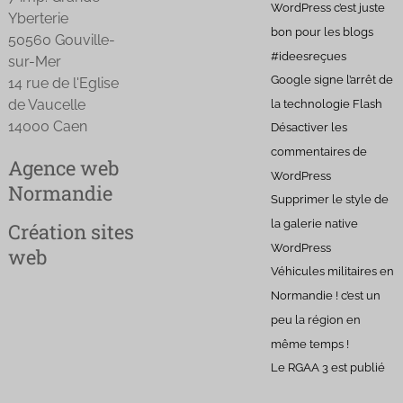
WordPress c’est juste
Yberterie
bon pour les blogs
50560 Gouville-
#ideesreçues
sur-Mer
Google signe l’arrêt de
14 rue de l'Eglise
de Vaucelle
la technologie Flash
14000 Caen
Désactiver les
commentaires de
Agence web
WordPress
Normandie
Supprimer le style de
la galerie native
Création sites
WordPress
web
Véhicules militaires en
Normandie ! c’est un
peu la région en
même temps !
Le RGAA 3 est publié