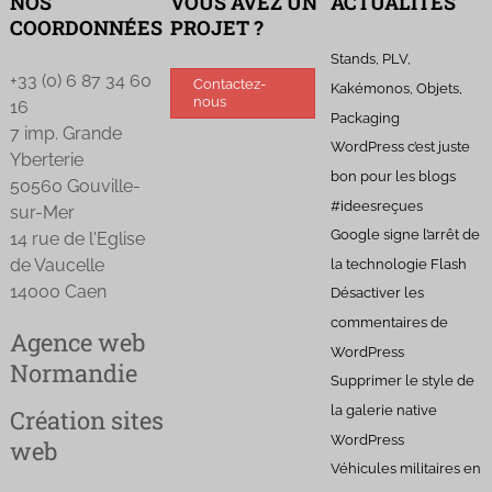
NOS
VOUS AVEZ UN
ACTUALITÉS
COORDONNÉES
PROJET ?
Stands, PLV,
+33 (0) 6 87 34 60
Contactez-
Kakémonos, Objets,
nous
16
Packaging
7 imp. Grande
WordPress c’est juste
Yberterie
bon pour les blogs
50560 Gouville-
#ideesreçues
sur-Mer
Google signe l’arrêt de
14 rue de l'Eglise
de Vaucelle
la technologie Flash
14000 Caen
Désactiver les
commentaires de
Agence web
WordPress
Normandie
Supprimer le style de
la galerie native
Création sites
WordPress
web
Véhicules militaires en